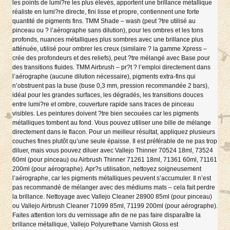
les points de lumi?re les plus élevés, apportent une brillance métallique
réaliste en lumi?re directe, fini lisse et propre, contiennent une forte
quantité de pigments fins. TMM Shade – wash (peut ?tre utilisé au
pinceau ou ? l’aérographe sans dilution), pour les ombres et les tons
profonds, nuances métalliques plus sombres avec une brillance plus
atténuée, utilisé pour ombrer les creux (similaire ? la gamme Xpress –
crée des profondeurs et des reliefs), peut ?tre mélangé avec Base pour
des transitions fluides. TMM Airbrush – pr?t ? l’emploi directement dans
l’aérographe (aucune dilution nécessaire), pigments extra-fins qui
n’obstruent pas la buse (buse 0,3 mm, pression recommandée 2 bars),
idéal pour les grandes surfaces, les dégradés, les transitions douces
entre lumi?re et ombre, couverture rapide sans traces de pinceau
visibles. Les peintures doivent ?tre bien secouées car les pigments
métalliques tombent au fond. Vous pouvez utiliser une bille de mélange
directement dans le flacon. Pour un meilleur résultat, appliquez plusieurs
couches fines plutôt qu’une seule épaisse. Il est préférable de ne pas trop
diluer, mais vous pouvez diluer avec Vallejo Thinner 70524 18ml, 73524
60ml (pour pinceau) ou Airbrush Thinner 71261 18ml, 71361 60ml, 71161
200ml (pour aérographe). Apr?s utilisation, nettoyez soigneusement
l’aérographe, car les pigments métalliques peuvent s’accumuler. Il n’est
pas recommandé de mélanger avec des médiums mats – cela fait perdre
la brillance. Nettoyage avec Vallejo Cleaner 28900 85ml (pour pinceau)
ou Vallejo Airbrush Cleaner 71099 85ml, 71199 200ml (pour aérographe).
Faites attention lors du vernissage afin de ne pas faire disparaître la
brillance métallique, Vallejo Polyurethane Varnish Gloss est