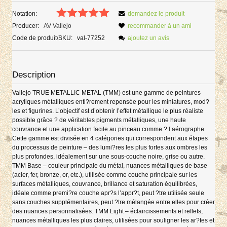
Notation:
demandez le produit
Producer:
AV Vallejo
recommander à un ami
Code de produit/SKU:
val-77252
ajoutez un avis
Description
Vallejo TRUE METALLIC METAL (TMM) est une gamme de peintures
acryliques métalliques enti?rement repensée pour les miniatures, mod?
les et figurines. L’objectif est d’obtenir l’effet métallique le plus réaliste
possible grâce ? de véritables pigments métalliques, une haute
couvrance et une application facile au pinceau comme ? l’aérographe.
Cette gamme est divisée en 4 catégories qui correspondent aux étapes
du processus de peinture – des lumi?res les plus fortes aux ombres les
plus profondes, idéalement sur une sous-couche noire, grise ou autre.
TMM Base – couleur principale du métal, nuances métalliques de base
(acier, fer, bronze, or, etc.), utilisée comme couche principale sur les
surfaces métalliques, couvrance, brillance et saturation équilibrées,
idéale comme premi?re couche apr?s l’appr?t, peut ?tre utilisée seule
sans couches supplémentaires, peut ?tre mélangée entre elles pour créer
des nuances personnalisées. TMM Light – éclaircissements et reflets,
nuances métalliques les plus claires, utilisées pour souligner les ar?tes et