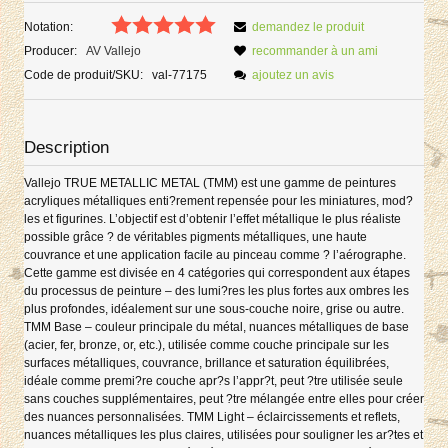
Notation:
demandez le produit
Producer:
AV Vallejo
recommander à un ami
Code de produit/SKU:
val-77175
ajoutez un avis
Description
Vallejo TRUE METALLIC METAL (TMM) est une gamme de peintures
acryliques métalliques enti?rement repensée pour les miniatures, mod?
les et figurines. L’objectif est d’obtenir l’effet métallique le plus réaliste
possible grâce ? de véritables pigments métalliques, une haute
couvrance et une application facile au pinceau comme ? l’aérographe.
Cette gamme est divisée en 4 catégories qui correspondent aux étapes
du processus de peinture – des lumi?res les plus fortes aux ombres les
plus profondes, idéalement sur une sous-couche noire, grise ou autre.
TMM Base – couleur principale du métal, nuances métalliques de base
(acier, fer, bronze, or, etc.), utilisée comme couche principale sur les
surfaces métalliques, couvrance, brillance et saturation équilibrées,
idéale comme premi?re couche apr?s l’appr?t, peut ?tre utilisée seule
sans couches supplémentaires, peut ?tre mélangée entre elles pour créer
des nuances personnalisées. TMM Light – éclaircissements et reflets,
nuances métalliques les plus claires, utilisées pour souligner les ar?tes et