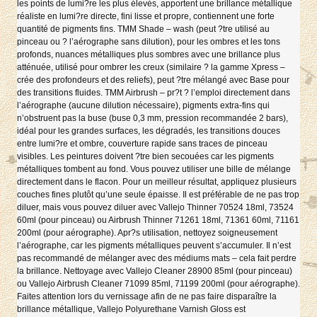
les points de lumi?re les plus élevés, apportent une brillance métallique
réaliste en lumi?re directe, fini lisse et propre, contiennent une forte
quantité de pigments fins. TMM Shade – wash (peut ?tre utilisé au
pinceau ou ? l’aérographe sans dilution), pour les ombres et les tons
profonds, nuances métalliques plus sombres avec une brillance plus
atténuée, utilisé pour ombrer les creux (similaire ? la gamme Xpress –
crée des profondeurs et des reliefs), peut ?tre mélangé avec Base pour
des transitions fluides. TMM Airbrush – pr?t ? l’emploi directement dans
l’aérographe (aucune dilution nécessaire), pigments extra-fins qui
n’obstruent pas la buse (buse 0,3 mm, pression recommandée 2 bars),
idéal pour les grandes surfaces, les dégradés, les transitions douces
entre lumi?re et ombre, couverture rapide sans traces de pinceau
visibles. Les peintures doivent ?tre bien secouées car les pigments
métalliques tombent au fond. Vous pouvez utiliser une bille de mélange
directement dans le flacon. Pour un meilleur résultat, appliquez plusieurs
couches fines plutôt qu’une seule épaisse. Il est préférable de ne pas trop
diluer, mais vous pouvez diluer avec Vallejo Thinner 70524 18ml, 73524
60ml (pour pinceau) ou Airbrush Thinner 71261 18ml, 71361 60ml, 71161
200ml (pour aérographe). Apr?s utilisation, nettoyez soigneusement
l’aérographe, car les pigments métalliques peuvent s’accumuler. Il n’est
pas recommandé de mélanger avec des médiums mats – cela fait perdre
la brillance. Nettoyage avec Vallejo Cleaner 28900 85ml (pour pinceau)
ou Vallejo Airbrush Cleaner 71099 85ml, 71199 200ml (pour aérographe).
Faites attention lors du vernissage afin de ne pas faire disparaître la
brillance métallique, Vallejo Polyurethane Varnish Gloss est