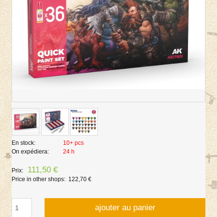
En stock:
10+ pcs
On expédiera:
24 h
111,50 €
Prix:
Price in other shops:
122,70 €
ajouter au panier