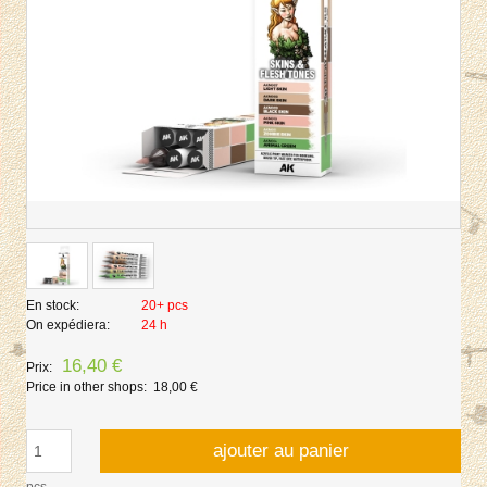
En stock:
20+ pcs
On expédiera:
24 h
16,40 €
Prix:
Price in other shops:
18,00 €
ajouter au panier
pcs